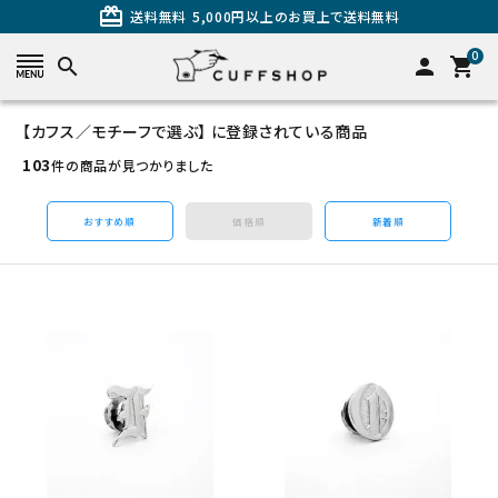
card_giftcard
送料無料
5,000円以上のお買上で送料無料
0
search
person
shopping_cart
【カフス／モチーフで選ぶ】 に登録されている商品
search
103
件の商品が見つかりました
おすすめ順
価格順
新着順
カテゴリーから探す
カフスを探す