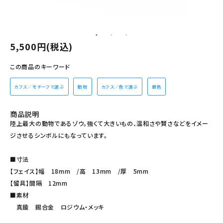
その他の商品を探す
ご利用ガイド
5,500円(税込)
修理・交換
この商品のキーワード
カフス相談室
カフス／モチーフで選ぶ
動物
カフス／色で選ぶ
銀色
お問い合わせ
商品説明
陸上最大の動物であるゾウ。強くて大きいもの、温和さや賢さなどをイメー
ジさせるシンボルにもなっています。
■寸法
【フェイス】幅 18mm /高 13mm /厚 5mm
【留具】間隔 12mm
■素材
真鍮 錫合金 ロジウム・メッキ