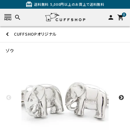
card_giftcard
送料無料
5,000円以上のお買上で送料無料
0
search
person
shopping_cart
CUFFSHOPオリジナル
search
ゾウ
カテゴリーから探す
カフスを探す