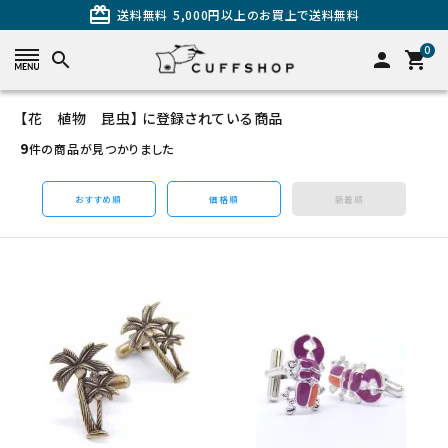
card_giftcard
送料無料
5,000円以上のお買上で送料無料
0
search
person
shopping_cart
【花 植物 昆虫】 に登録されている商品
search
9
件の商品が見つかりました
おすすめ順
価格順
新着順
カテゴリーから探す
カフスを探す