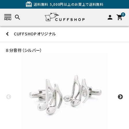
card_giftcard
送料無料
5,000円以上のお買上で送料無料
0
search
person
shopping_cart
CUFFSHOPオリジナル
search
８分音符（シルバー）
カテゴリーから探す
カフスを探す