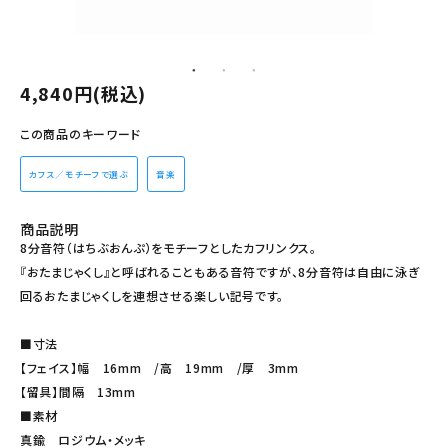
その他の商品を探す
ご利用ガイド
4,840円(税込)
修理・交換
この商品のキーワード
カフス相談室
カフス／モチーフで選ぶ
音楽
お問い合わせ
商品説明
8分音符（はちぶおんぷ）をモチーフとしたカフリンクス。
『おたまじゃくし』と呼ばれることもある音符ですが、8分音符は自由に泳ぎ
回るおたまじゃくしを連想させる楽しい記号です。
■寸法
【フェイス】幅 16mm /高 19mm /厚 3mm
【留具】間隔 13mm
■素材
真鍮 ロジウム・メッキ