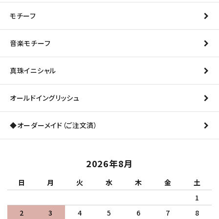
モチーフ
音楽モチーフ
真珠イニシャル
オールドイングリッシュ
◆オーダーメイド（ご注文済）
2026年8月
日
月
火
水
木
金
土
1
2
3
4
5
6
7
8