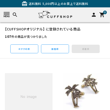
card_giftcard
送料無料
5,000円以上のお買上で送料無料
0
search
person
shopping_cart
【CUFFSHOPオリジナル】 に登録されている商品
search
107
件の商品が見つかりました
おすすめ順
価格順
新着順
カテゴリーから探す
カフスを探す