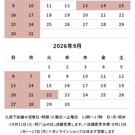
9
10
11
12
13
14
15
16
17
18
19
20
21
22
23
24
25
26
27
28
29
30
31
2026年9月
日
月
火
水
木
金
土
1
2
3
4
5
6
7
8
9
10
11
12
13
14
15
16
17
18
19
20
21
22
23
24
25
26
27
28
29
30
九段下店舗の営業日・時間：火曜日～土曜日 12時～17時 日・月・祝休
※8月11日（火・祝）「山の日」店舗営業します。※店舗夏季休業：8月13日
（木）～17日（月）※オンラインショップは休まず営業します