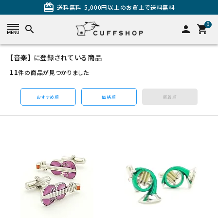
card_giftcard
送料無料
5,000円以上のお買上で送料無料
0
search
person
shopping_cart
【音楽】 に登録されている商品
search
11
件の商品が見つかりました
おすすめ順
価格順
新着順
カテゴリーから探す
カフスを探す