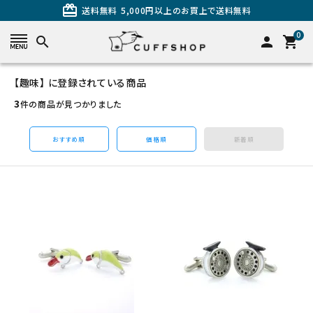
card_giftcard
送料無料
5,000円以上のお買上で送料無料
0
search
person
shopping_cart
【趣味】 に登録されている商品
search
3
件の商品が見つかりました
おすすめ順
価格順
新着順
カテゴリーから探す
カフスを探す