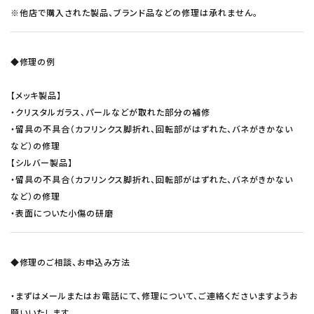
その他の商品を探す
※他店で購入された製品、ブランド品などの修理は承れません。
ご利用ガイド
◆修理の例
修理・交換
【メッキ製品】
カフス相談室
・クリスタルガラス、パールなどが取れた部分の補修
・留具の不具合（カフリンクス脚折れ、回転部がはずれた、バネがきかない
など）の修理
お問い合わせ
【シルバー製品】
・留具の不具合（カフリンクス脚折れ、回転部がはずれた、バネがきかない
など）の修理
・表面についた小傷の研磨
◆修理のご相談、お申込み方法
・まずはメールまたはお電話にて、修理について、ご連絡くださいますようお
願いいたします。