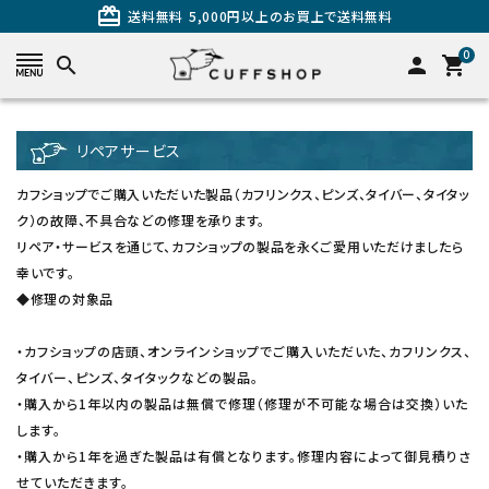
card_giftcard
送料無料
5,000円以上のお買上で送料無料
0
search
person
shopping_cart
search
リペアサービス
カフショップでご購入いただいた製品（カフリンクス、ピンズ、タイバー、タイタッ
ク）の故障、不具合などの修理を承ります。
リペア・サービスを通じて、カフショップの製品を永くご愛用いただけましたら
幸いです。
◆修理の対象品
・カフショップの店頭、オンラインショップでご購入いただいた、カフリンクス、
タイバー、ピンズ、タイタックなどの製品。
カテゴリーから探す
・購入から1年以内の製品は無償で修理（修理が不可能な場合は交換）いた
します。
カフスを探す
・購入から1年を過ぎた製品は有償となります。修理内容によって御見積りさ
せていただきます。