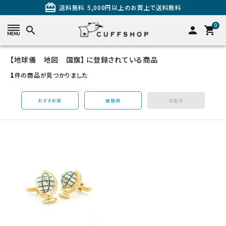
card_giftcard
送料無料
5,000円以上のお買上で送料無料
0
search
person
shopping_cart
【地球儀 地図 国旗】 に登録されている商品
search
1
件の商品が見つかりました
おすすめ順
価格順
新着順
カテゴリーから探す
カフスを探す