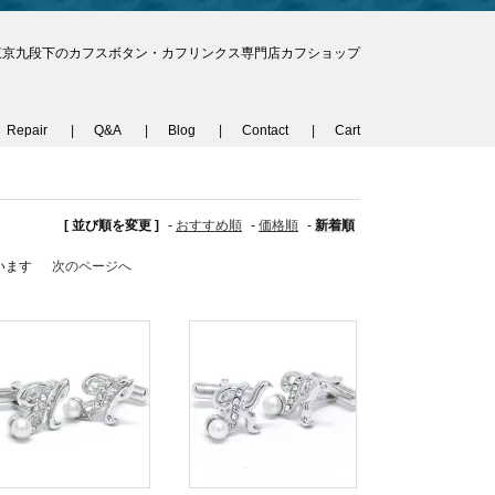
東京九段下のカフスボタン・カフリンクス専門店カフショップ
Repair
Q&A
Blog
Contact
Cart
[ 並び順を変更 ]
-
おすすめ順
-
価格順
-
新着順
ています
次のページへ