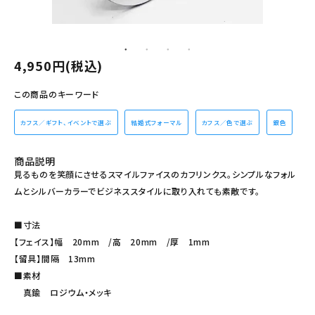
その他の商品を探す
ご利用ガイド
4,950円(税込)
修理・交換
この商品のキーワード
カフス相談室
カフス／ギフト、イベントで選ぶ
結婚式フォーマル
カフス／色で選ぶ
銀色
お問い合わせ
商品説明
見るものを笑顔にさせるスマイルファイスのカフリンクス。シンプルなフォル
ムとシルバーカラーでビジネススタイルに取り入れても素敵です。
■寸法
【フェイス】幅 20mm /高 20mm /厚 1mm
【留具】間隔 13mm
■素材
真鍮 ロジウム・メッキ