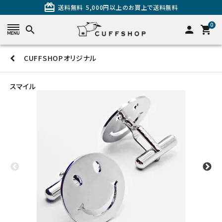
card_giftcard
送料無料
5,000円以上のお買上で送料無料
0
search
person
shopping_cart
CUFFSHOPオリジナル
search
スマイル
カテゴリーから探す
カフスを探す