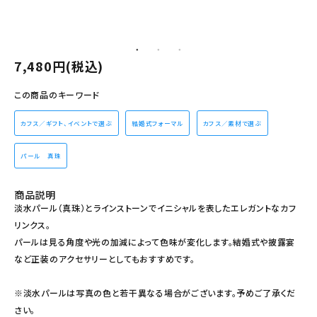
その他の商品を探す
ご利用ガイド
7,480円(税込)
修理・交換
この商品のキーワード
カフス相談室
カフス／ギフト、イベントで選ぶ
結婚式フォーマル
カフス／素材で選ぶ
お問い合わせ
パール 真珠
商品説明
淡水パール（真珠）とラインストーンでイニシャルを表したエレガントなカフ
リンクス。
パールは見る角度や光の加減によって色味が変化します。結婚式や披露宴
など正装のアクセサリーとしてもおすすめです。
※淡水パールは写真の色と若干異なる場合がございます。予めご了承くだ
さい。