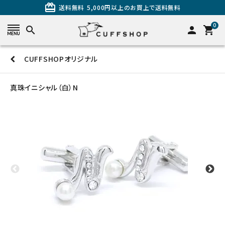
card_giftcard
送料無料
5,000円以上のお買上で送料無料
0
search
person
shopping_cart
CUFFSHOPオリジナル
search
真珠イニシャル（白）N
カテゴリーから探す
カフスを探す