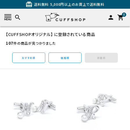
card_giftcard
送料無料
5,000円以上のお買上で送料無料
0
search
person
shopping_cart
【CUFFSHOPオリジナル】 に登録されている商品
search
107
件の商品が見つかりました
おすすめ順
価格順
新着順
カテゴリーから探す
カフスを探す