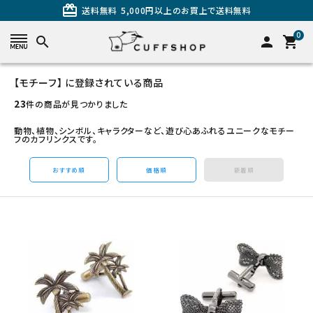
card_giftcard
送料無料
5,000円以上のお買上で送料無料
0
search
person
shopping_cart
【モチーフ】 に登録されている商品
search
23
件の商品が見つかりました
動物、植物、シンボル、キャラクターなど、遊び心あふれるユニークなモチー
フのカフリンクスです。
おすすめ順
価格順
新着順
カテゴリーから探す
カフスを探す