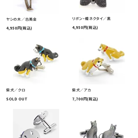
その他の商品を探す
ご利用ガイド
リボン・蝶ネクタイ／黒
ヤシの木／古美金
4,950円(税込)
4,950円(税込)
修理・交換
カフス相談室
お問い合わせ
柴犬／クロ
柴犬／アカ
SOLD OUT
7,700円(税込)