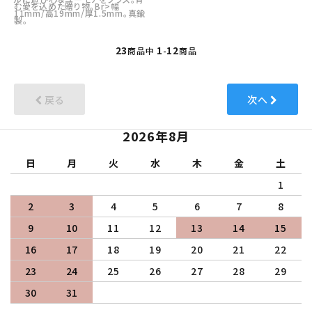
む愛を込めた贈り物。Br>幅
11mm/高19mm/厚1.5mm。真鍮
製。
23
1
12
商品中
-
商品
戻る
次へ
2026年8月
日
月
火
水
木
金
土
1
2
3
4
5
6
7
8
9
10
11
12
13
14
15
16
17
18
19
20
21
22
23
24
25
26
27
28
29
30
31