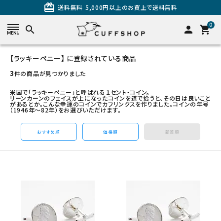
card_giftcard
送料無料
5,000円以上のお買上で送料無料
0
search
person
shopping_cart
【ラッキーペニー】 に登録されている商品
search
3
件の商品が見つかりました
米国で「ラッキーペニー」と呼ばれる１セント・コイン。
リーンカーンのフェイスが上になったコインを道で拾うと、その日は良いこと
があるとか。こんな幸運のコインでカフリンクスを作りました。コインの年号
（1946年～82年）をお選びいただけます。
おすすめ順
価格順
新着順
カテゴリーから探す
カフスを探す