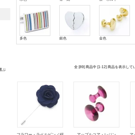
多色
銀色
金色
全 [89] 商品中 [1-12] 商品を表示し
選ぶ
フラワー・ラペルピン／紺
アップルコア・レジン
ア