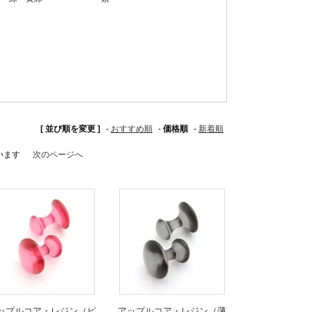
[ 並び順を変更 ]
-
おすすめ順
-
価格順
-
新着順
ています
次のページへ
ップルコア・レジン（ピ
アップルコア・レジン（薄