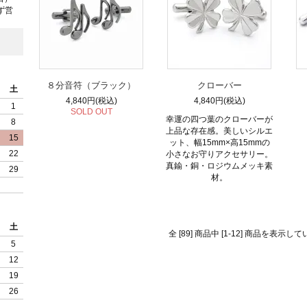
ず営
８分音符（ブラック）
クローバー
土
4,840円(税込)
4,840円(税込)
1
SOLD OUT
幸運の四つ葉のクローバーが
8
上品な存在感。美しいシルエ
15
ット、幅15mm×高15mmの
22
小さなお守りアクセサリー。
真鍮・銅・ロジウムメッキ素
29
材。
土
全 [89] 商品中 [1-12] 商品を表示し
5
12
19
26