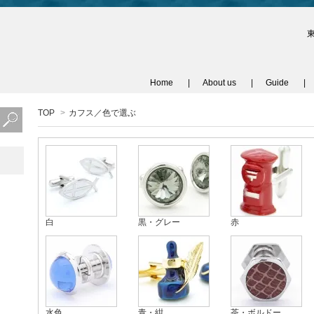
Home
About us
Guide
TOP
>
カフス／色で選ぶ
白
黒・グレー
赤
水色
青・紺
茶・ボルドー