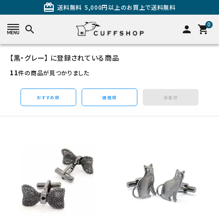
card_giftcard
送料無料
5,000円以上のお買上で送料無料
0
search
person
shopping_cart
【黒・グレー】 に登録されている商品
search
11
件の商品が見つかりました
おすすめ順
価格順
新着順
カテゴリーから探す
カフスを探す