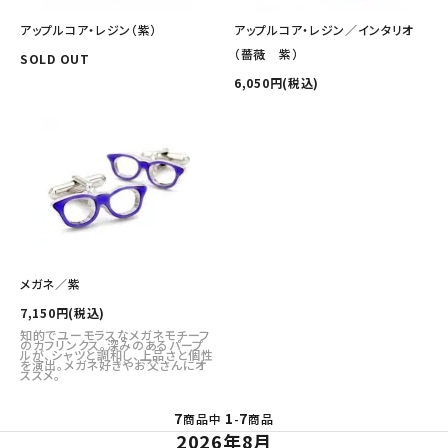
アップルコア・レジン（紫）
アップルコア・レジン／インタリオ
（薔薇 紫）
SOLD OUT
6,050円(税込)
メガネ／紫
7,150円(税込)
知的でユーモラスなメガネモチーフ
のカフリンクス。深みのあるパープ
ルが、シャツと調和し、上品さと個性
を演出。メガネ好きやお父さんにオ
ススメ。
7
1
7
商品中
-
商品
2026年8月