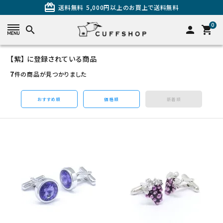
card_giftcard
送料無料
5,000円以上のお買上で送料無料
0
search
person
shopping_cart
【紫】 に登録されている商品
search
7
件の商品が見つかりました
おすすめ順
価格順
新着順
カテゴリーから探す
カフスを探す