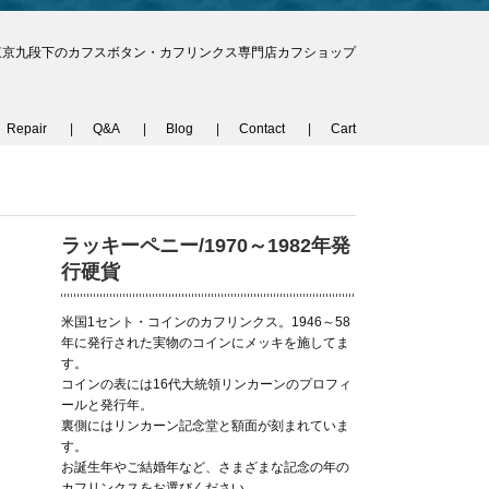
東京九段下のカフスボタン・カフリンクス専門店カフショップ
Repair
Q&A
Blog
Contact
Cart
ラッキーペニー/1970～1982年発
行硬貨
米国1セント・コインのカフリンクス。1946～58
年に発行された実物のコインにメッキを施してま
す。
コインの表には16代大統領リンカーンのプロフィ
ールと発行年。
裏側にはリンカーン記念堂と額面が刻まれていま
す。
お誕生年やご結婚年など、さまざまな記念の年の
カフリンクスをお選びください。