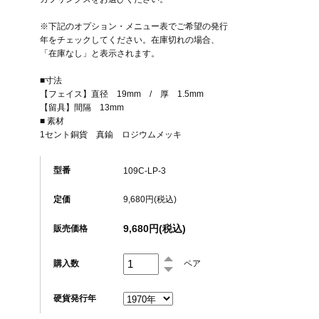
※下記のオプション・メニュー表でご希望の発行
年をチェックしてください。在庫切れの場合、
「在庫なし」と表示されます。
■寸法
【フェイス】直径 19mm / 厚 1.5mm
【留具】間隔 13mm
■ 素材
1セント銅貨 真鍮 ロジウムメッキ
型番
109C-LP-3
定価
9,680円(税込)
9,680円(税込)
販売価格
購入数
ペア
硬貨発行年