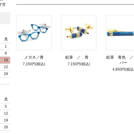
ず営
土
1
8
メガネ／青
鉛筆 ／ 青
鉛筆 青色 ／
15
バー
7,150円(税込)
7,150円(税込)
22
4,950円(税込
29
土
5
12
19
26