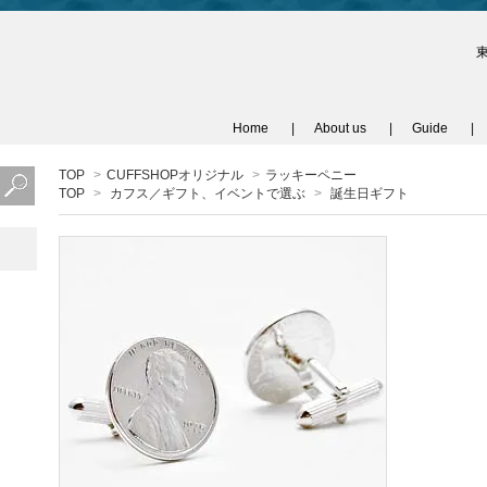
Home
About us
Guide
TOP
>
CUFFSHOPオリジナル
>
ラッキーペニー
TOP
>
カフス／ギフト、イベントで選ぶ
>
誕生日ギフト