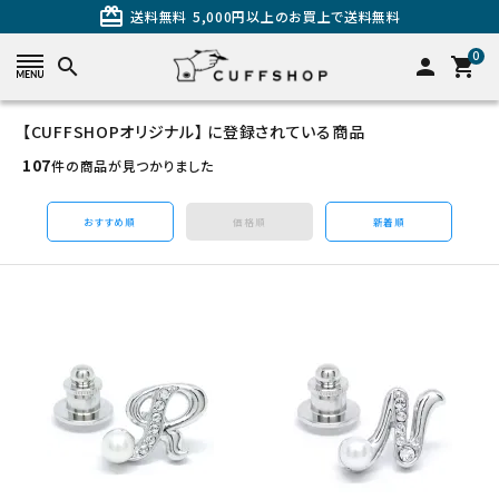
card_giftcard
送料無料
5,000円以上のお買上で送料無料
0
search
person
shopping_cart
【CUFFSHOPオリジナル】 に登録されている商品
search
107
件の商品が見つかりました
おすすめ順
価格順
新着順
カテゴリーから探す
カフスを探す