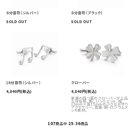
８分音符（シルバー）
８分音符（ブラック）
SOLD OUT
SOLD OUT
16分音符（シルバー）
クローバー
4,840円(税込)
4,840円(税込)
幸運の四つ葉のクローバーが上品
な存在感。美しいシルエット、幅
15mm×高15mmの小さなお守り
アクセサリー。真鍮・銅・ロジウムメ
ッキ素材。
107
25
36
商品中
-
商品