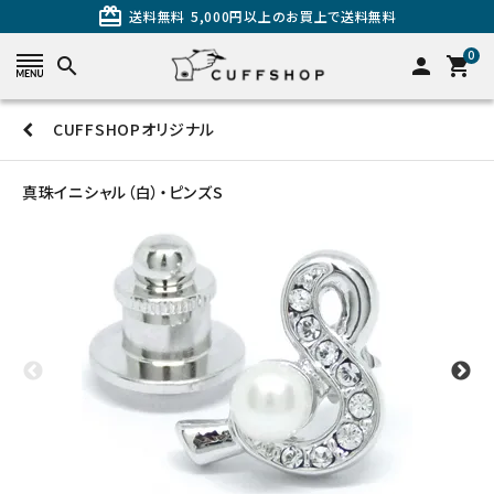
card_giftcard
送料無料
5,000円以上のお買上で送料無料
0
search
person
shopping_cart
CUFFSHOPオリジナル
search
真珠イニシャル（白）・ピンズS
カテゴリーから探す
カフスを探す