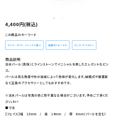
その他の商品を探す
ご利用ガイド
4,400円(税込)
修理・交換
この商品のキーワード
カフス相談室
カフス／ギフト、イベントで選ぶ
結婚式フォーマル
ピンズ、ラペルピン
お問い合わせ
商品説明
淡水パール（真珠）とラインストーンでイニシャルを表したエレガントなピン
ズ。
パールは見る角度や光の加減によって色味が変化します。結婚式や披露宴
など正装のアクセサリーとしてもおすすめです。
※淡水パールは写真の色と若干異なる場合がございます。予めご了承くだ
さい。br>
■寸法
【フェイス】幅 13mm / 高 14mm / 厚 6mm（パールを含む）