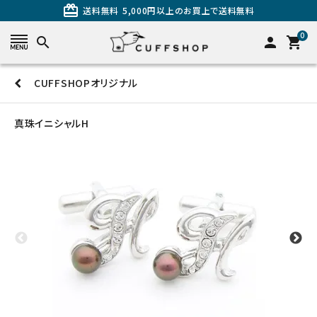
card_giftcard
送料無料
5,000円以上のお買上で送料無料
0
search
person
shopping_cart
CUFFSHOPオリジナル
search
真珠イニシャルH
カテゴリーから探す
カフスを探す