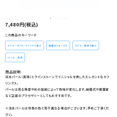
その他の商品を探す
ご利用ガイド
7,480円(税込)
修理・交換
この商品のキーワード
カフス相談室
カフス／ギフト、イベントで選ぶ
結婚式フォーマル
カフス／素材で選ぶ
お問い合わせ
パール 真珠
商品説明
淡水パール（真珠）とラインストーンでイニシャルを表したエレガントなカフ
リンクス。
パールは見る角度や光の加減によって色味が変化します。結婚式や披露宴
など正装のアクセサリーとしてもおすすめです。
※淡水パールは写真の色と若干異なる場合がございます。予めご了承くだ
さい。