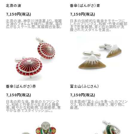
その他の商品を探す
北斎の波
番傘（ばんがさ）青
7,150円(税込)
7,150円(税込)
ご利用ガイド
北斎の波。神奈川沖浪裏より。複雑
日本の伝統的な番傘をモチーフに
な波のフォルムを精巧に表現。海の
したカフリンクス。和紙・竹骨の細部
広がるスケール感。真鍮錫合金製。
まで忠実再現。青と白の調和が洗
練されたスタイルを演出。
修理・交換
カフス相談室
お問い合わせ
番傘（ばんがさ）赤
富士山（ふじさん）
7,150円(税込)
7,150円(税込)
日本の粋な傘、番傘のカフリンク
日本霊峰『富士山』を象ったカフリン
ス。和紙と竹骨から生まれる機能
クス。和の風情と洗練さ、贈り物に
美。細やかな和紙柄、白箍模様。華
最適。
やかな赤でスタイリッシュに。