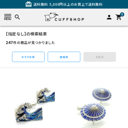
card_giftcard
送料無料
5,000円以上のお買上で送料無料
0
search
person
shopping_cart
【指定なし】の検索結果
search
247
件の商品が見つかりました
おすすめ順
価格順
新着順
カテゴリーから探す
カフスを探す