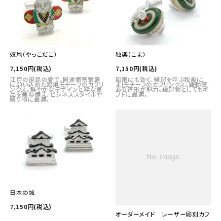
奴凧（やっこだこ）
独楽（こま）
7,150円(税込)
7,150円(税込)
江戸の庶民の愛で、開運商売繁盛
風雨にも勁く、縁起を呼ぶ独楽(こ
に願い込めた奴凧モチーフのカフリ
ま)モチーフのカフリンクス。躍動感
ンクス。鮮やかなデザインと粋な気
ある造形が魅力。縁起物としてもギ
品を兼ね備え、ビジネススタイルや
フトに最適。
贈り物に最適。
日本の城
7,150円(税込)
オーダーメイド レーザー彫刻カフ