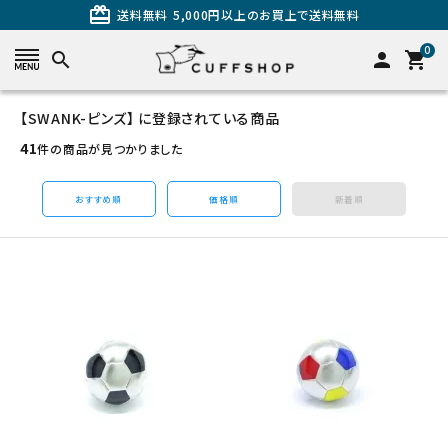
card_giftcard
送料無料
5,000円以上のお買上で送料無料
0
search
person
shopping_cart
【SWANK-ピンズ】 に登録されている商品
search
41
件の商品が見つかりました
おすすめ順
価格順
新着順
カテゴリーから探す
カフスを探す