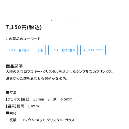
その他の商品を探す
ご利用ガイド
7,150円(税込)
修理・交換
この商品のキーワード
カフス相談室
カフス／色で選ぶ
水色
カフス／素材で選ぶ
クリスタルガラス
お問い合わせ
商品説明
大粒のスワロフスキー・クリスタルを活かしたシンプルなカフリンクス。
澄み切った空を思わせる爽やかな水色。
■寸法
【フェイス】直径 15mm / 厚 6.5mm
【留具】間隔 13mm
■素材
真鍮 ロジウム・メッキ クリスタル・ガラス