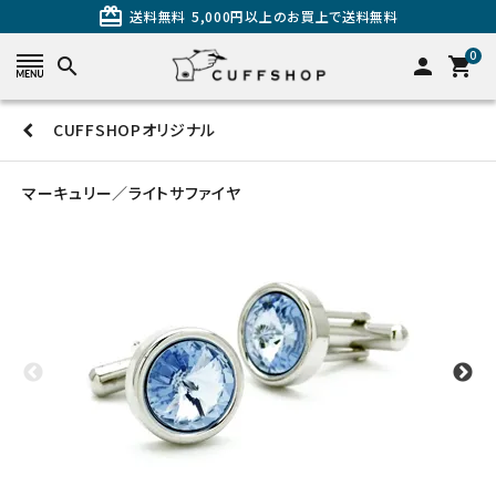
card_giftcard
送料無料
5,000円以上のお買上で送料無料
0
search
person
shopping_cart
CUFFSHOPオリジナル
search
マーキュリー／ライトサファイヤ
カテゴリーから探す
カフスを探す