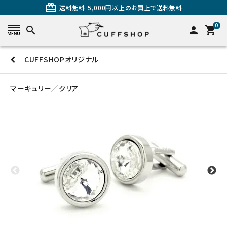
card_giftcard
送料無料
5,000円以上のお買上で送料無料
0
search
person
shopping_cart
CUFFSHOPオリジナル
search
マーキュリー／クリア
カテゴリーから探す
カフスを探す