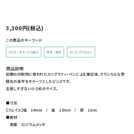
その他の商品を探す
ご利用ガイド
3,300円(税込)
修理・交換
この商品のキーワード
カフス相談室
カフス／モチーフで選ぶ
英字 漢字
ピンズ、ラペルピン
お問い合わせ
商品説明
初期の印刷物に使われたカリグラフィ・ペンによる筆記体。クラシカルな雰
囲気の英字をモチーフとしたピンズです。
主張しすぎない小さめのサイズ。
■寸法
【フェイス】幅 14mm / 高 13mm / 厚 1mm
■素材
真鍮 ロジウムメッキ