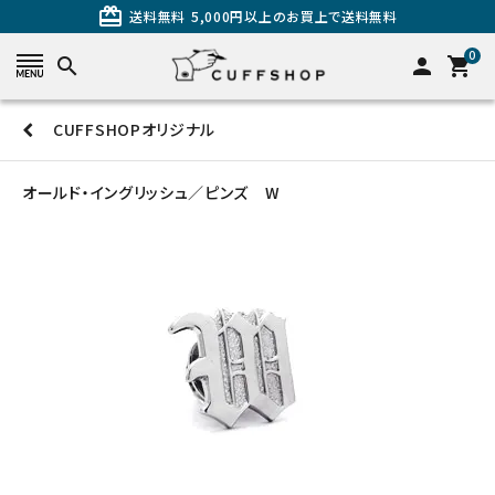
card_giftcard
送料無料
5,000円以上のお買上で送料無料
0
search
person
shopping_cart
CUFFSHOPオリジナル
search
オールド・イングリッシュ／ピンズ W
カテゴリーから探す
カフスを探す