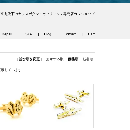
東京九段下のカフスボタン・カフリンクス専門店カフショップ
Repair
Q&A
Blog
Contact
Cart
[ 並び順を変更 ]
-
おすすめ順
-
価格順
-
新着順
品を表示しています