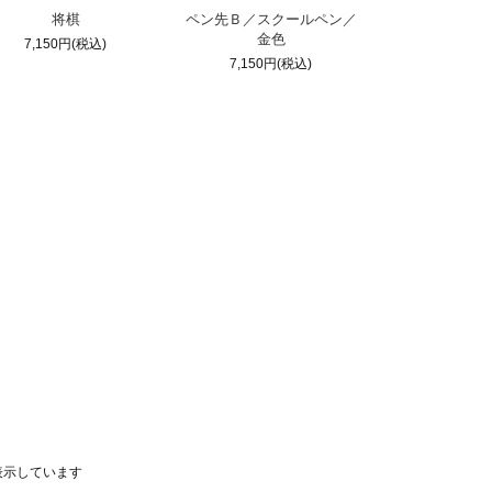
将棋
ペン先Ｂ／スクールペン／
金色
7,150円(税込)
7,150円(税込)
品を表示しています