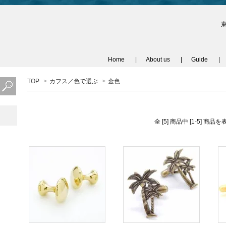
Home
About us
Guide
TOP
>
カフス／色で選ぶ
>
金色
全 [5] 商品中 [1-5] 商