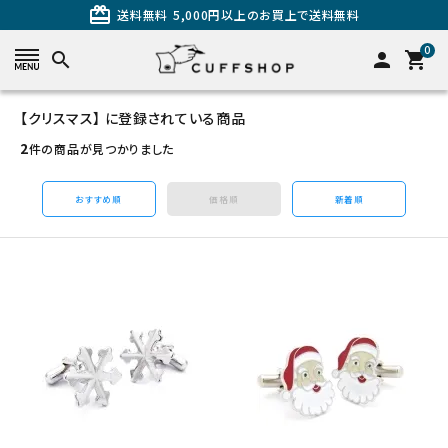
card_giftcard
送料無料
5,000円以上のお買上で送料無料
0
search
person
shopping_cart
【クリスマス】 に登録されている商品
search
2
件の商品が見つかりました
おすすめ順
価格順
新着順
カテゴリーから探す
カフスを探す