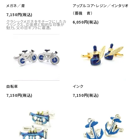
その他の商品を探す
メガネ／青
アップルコア・レジン／インタリオ
（薔薇 青）
7,150円(税込)
ご利用ガイド
クラシックメガネをモチーフにしたカ
6,050円(税込)
フリンクス。立体感と知的な印象が
魅力。父の日ギフトに最適。
修理・交換
カフス相談室
お問い合わせ
自転車
インク
7,150円(税込)
7,150円(税込)