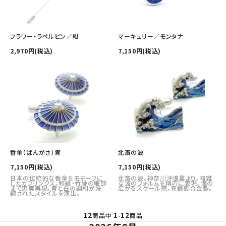
フラワー・ラペルピン／紺
マーキュリー／モンタナ
2,970円(税込)
7,150円(税込)
番傘（ばんがさ）青
北斎の波
7,150円(税込)
7,150円(税込)
日本の伝統的な番傘をモチーフに
北斎の波。神奈川沖浪裏より。複雑
したカフリンクス。和紙・竹骨の細部
な波のフォルムを精巧に表現。海の
まで忠実再現。青と白の調和が洗
広がるスケール感。真鍮錫合金製。
練されたスタイルを演出。
12
1
12
商品中
-
商品