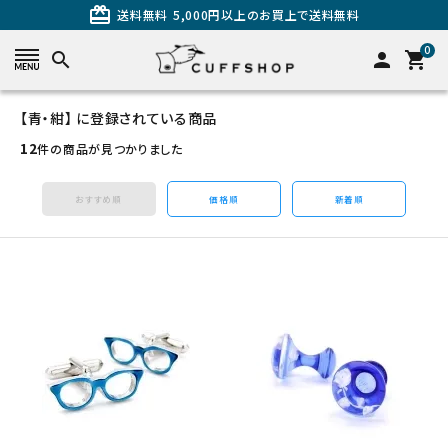
card_giftcard
送料無料
5,000円以上のお買上で送料無料
0
search
person
shopping_cart
【青・紺】 に登録されている商品
search
12
件の商品が見つかりました
おすすめ順
価格順
新着順
カテゴリーから探す
カフスを探す