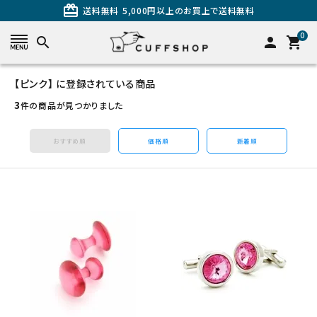
card_giftcard
送料無料
5,000円以上のお買上で送料無料
0
search
person
shopping_cart
【ピンク】 に登録されている商品
search
3
件の商品が見つかりました
おすすめ順
価格順
新着順
カテゴリーから探す
カフスを探す