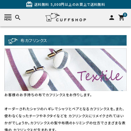
card_giftcard
送料無料
5,000円以上のお買上で送料無料
0
search
person
shopping_cart
search
布カフリンクス
お客様のお手持ちの布でカフリンクスをお作りします。
カテゴリーから探す
オーダーされたシャツのハギレでシャツとペアとなるカフリンクスを。また、
使わなくなったチーフやネクタイなどを カフリンクスにリメイクされてはい
カフスを探す
かがでしょうか。カフリンクスの型や布柄のトリミングの仕方でさまざまな表
情の カフリンクスが生まれます。