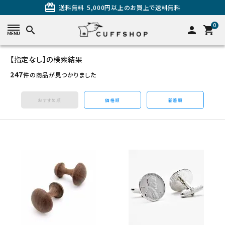
card_giftcard
送料無料
5,000円以上のお買上で送料無料
0
search
person
shopping_cart
【指定なし】の検索結果
search
247
件の商品が見つかりました
おすすめ順
価格順
新着順
カテゴリーから探す
カフスを探す