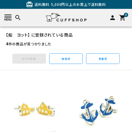
card_giftcard
送料無料
5,000円以上のお買上で送料無料
0
search
person
shopping_cart
【船 ヨット】 に登録されている商品
search
4
件の商品が見つかりました
おすすめ順
価格順
新着順
カテゴリーから探す
カフスを探す