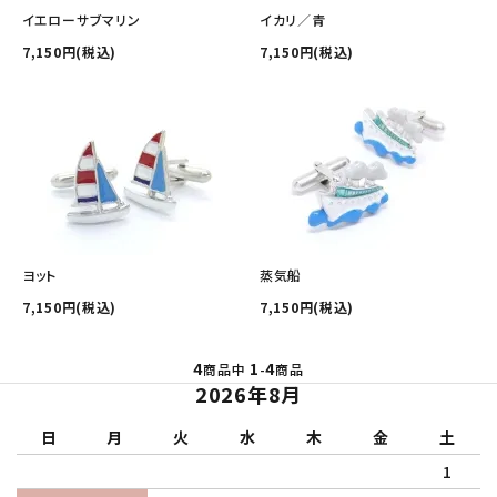
その他の商品を探す
イエローサブマリン
イカリ／青
7,150円(税込)
7,150円(税込)
ご利用ガイド
修理・交換
カフス相談室
お問い合わせ
ヨット
蒸気船
7,150円(税込)
7,150円(税込)
4
1
4
商品中
-
商品
2026年8月
日
月
火
水
木
金
土
1