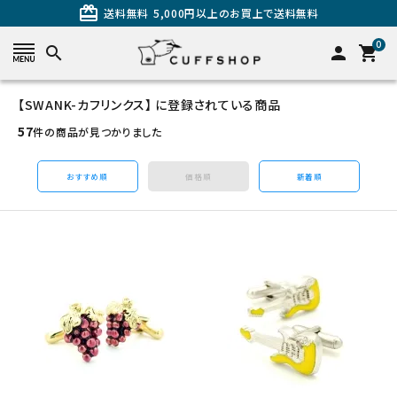
card_giftcard
送料無料
5,000円以上のお買上で送料無料
0
search
person
shopping_cart
【SWANK-カフリンクス】 に登録されている商品
search
57
件の商品が見つかりました
おすすめ順
価格順
新着順
カテゴリーから探す
カフスを探す